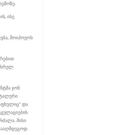
რემოზე.
ს, ისე
ლება, მოიპოვოს
ირებით
ს სრულ
ნტმა ჯონ
ეტალური
აფხულიც“ და
ეგულაციების
რძალა. მისი
ნააღმდეგოდ.