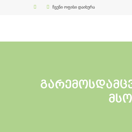
ჩვენი ოფისი დაიხურა
გარემოსდამც
მსო