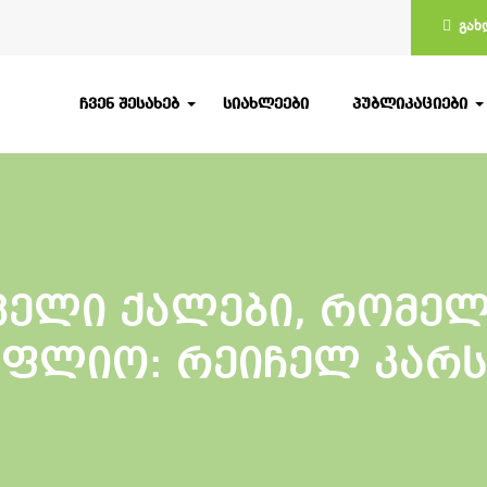
ᲒᲐᲮ
ᲩᲕᲔᲜ ᲨᲔᲡᲐᲮᲔᲑ
ᲡᲘᲐᲮᲚᲔᲔᲑᲘ
ᲞᲣᲑᲚᲘᲙᲐᲪᲘᲔᲑᲘ
ველი ქალები, რომელ
ფლიო: რეიჩელ კარ