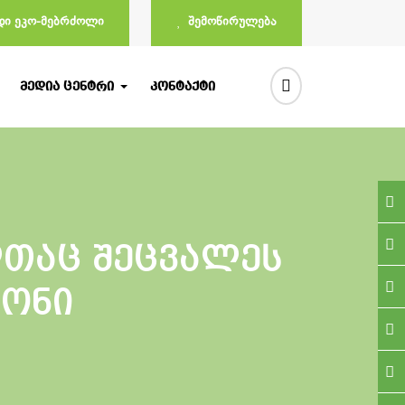
ᲓᲘ ᲔᲙᲝ-ᲛᲔᲑᲠᲫᲝᲚᲘ
ᲨᲔᲛᲝᲬᲘᲠᲣᲚᲔᲑᲐ
ᲛᲔᲓᲘᲐ ᲪᲔᲜᲢᲠᲘ
ᲙᲝᲜᲢᲐᲥᲢᲘ
თაც შეცვალეს
სონი